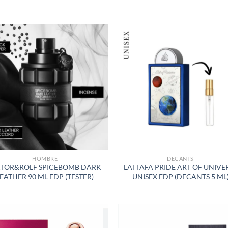
S
AÑADIR
AÑADI
A LA
A LA
LISTA
LISTA
DE
DE
DESEOS
DESEO
HOMBRE
DECANTS
KTOR&ROLF SPICEBOMB DARK
LATTAFA PRIDE ART OF UNIVE
EATHER 90 ML EDP (TESTER)
UNISEX EDP (DECANTS 5 ML