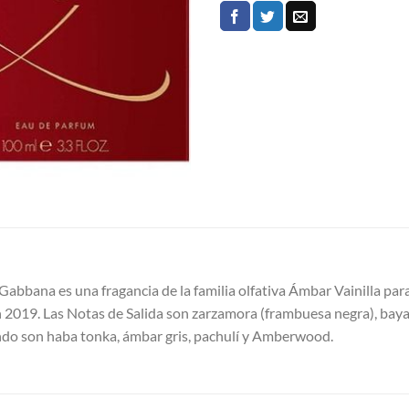
ana es una fragancia de la familia olfativa Ámbar Vainilla para 
019. Las Notas de Salida son zarzamora (frambuesa negra), bayas r
Fondo son haba tonka, ámbar gris, pachulí y Amberwood.