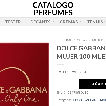
CATALOGO
PERFUMES
TESTER
DECANTS
CREMAS
TENNIS
PERFUME REGULAR
/
MUJER
DOLCE GABBANA
AÑADIR
MUJER 100 ML 
A LA
LISTA
DE
EAU DE PARFUM
DESEOS
AÑADIR
SKU:
3423478580152
Categorías:
DOLCE GABBANA
,
MA