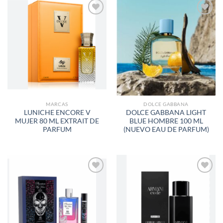
AÑADIR
AÑADIR
A LA
A LA
LISTA
LISTA
DE
DE
DESEOS
DESEOS
MARCAS
DOLCE GABBANA
LUNICHE ENCORE V
DOLCE GABBANA LIGHT
MUJER 80 ML EXTRAIT DE
BLUE HOMBRE 100 ML
PARFUM
(NUEVO EAU DE PARFUM)
AÑADIR
AÑADIR
A LA
A LA
LISTA
LISTA
DE
DE
DESEOS
DESEOS