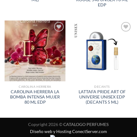
EDP
AÑADIR
AÑADIR
A LA
A LA
LISTA
LISTA
DE
DE
DESEOS
DESEOS
CAROLINA HERRERA
DECANTS
CAROLINA HERRERA LA
LATTAFA PRIDE ART OF
BOMBA INTENSA MUJER
UNIVERSE UNISEX EDP
80 ML EDP
(DECANTS 5 ML)
Copyright 2026 ©
CATALOGO PERFUMES
Diseño web y Hosting ConectServer.com