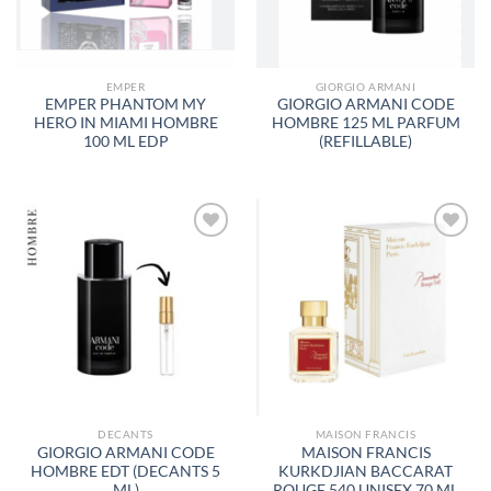
EMPER
GIORGIO ARMANI
EMPER PHANTOM MY
GIORGIO ARMANI CODE
HERO IN MIAMI HOMBRE
HOMBRE 125 ML PARFUM
100 ML EDP
(REFILLABLE)
AÑADIR
AÑADIR
A LA
A LA
LISTA
LISTA
DE
DE
DESEOS
DESEOS
DECANTS
MAISON FRANCIS
GIORGIO ARMANI CODE
MAISON FRANCIS
HOMBRE EDT (DECANTS 5
KURKDJIAN BACCARAT
ML)
ROUGE 540 UNISEX 70 ML