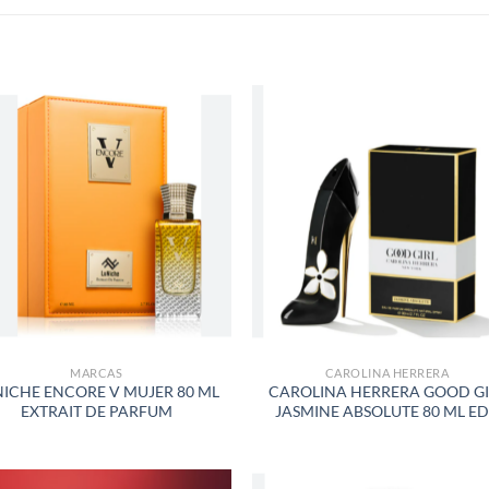
S
AÑADIR
AÑADI
A LA
A LA
LISTA
LISTA
DE
DE
DESEOS
DESEO
MARCAS
CAROLINA HERRERA
ICHE ENCORE V MUJER 80 ML
CAROLINA HERRERA GOOD GI
EXTRAIT DE PARFUM
JASMINE ABSOLUTE 80 ML E