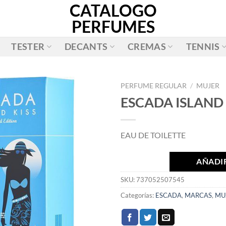
CATALOGO
PERFUMES
TESTER
DECANTS
CREMAS
TENNIS
PERFUME REGULAR
/
MUJER
ESCADA ISLAND 
AÑADIR
A LA
EAU DE TOILETTE
LISTA
DE
DESEOS
AÑADIR
SKU:
737052507545
Categorías:
ESCADA
,
MARCAS
,
MU