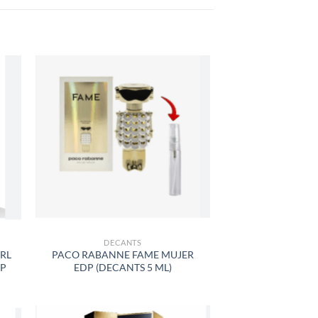
R
AÑADIR
A LA
LISTA
DE
S
DESEOS
DECANTS
RL
PACO RABANNE FAME MUJER
DP
EDP (DECANTS 5 ML)