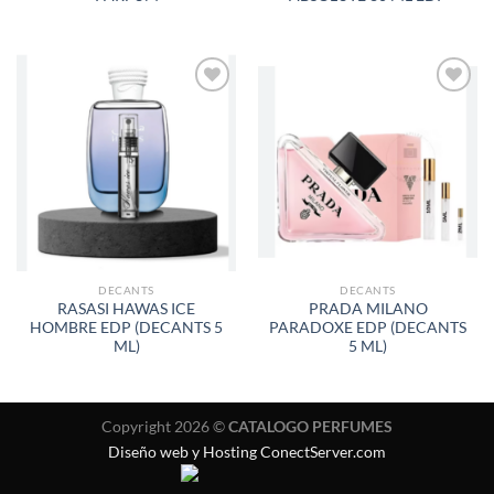
AÑADIR
AÑADIR
A LA
A LA
LISTA
LISTA
DE
DE
DESEOS
DESEOS
DECANTS
DECANTS
RASASI HAWAS ICE
PRADA MILANO
HOMBRE EDP (DECANTS 5
PARADOXE EDP (DECANTS
ML)
5 ML)
Copyright 2026 ©
CATALOGO PERFUMES
Diseño web y Hosting ConectServer.com