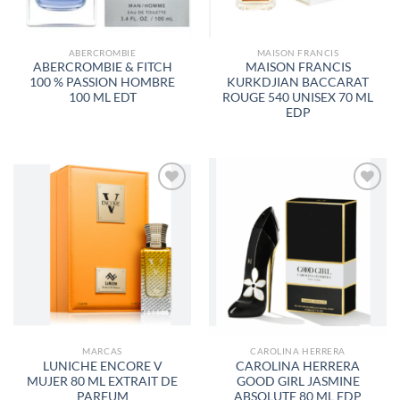
ABERCROMBIE
MAISON FRANCIS
ABERCROMBIE & FITCH
MAISON FRANCIS
100 % PASSION HOMBRE
KURKDJIAN BACCARAT
100 ML EDT
ROUGE 540 UNISEX 70 ML
EDP
AÑADIR
AÑADIR
A LA
A LA
LISTA
LISTA
DE
DE
DESEOS
DESEOS
MARCAS
CAROLINA HERRERA
LUNICHE ENCORE V
CAROLINA HERRERA
MUJER 80 ML EXTRAIT DE
GOOD GIRL JASMINE
PARFUM
ABSOLUTE 80 ML EDP