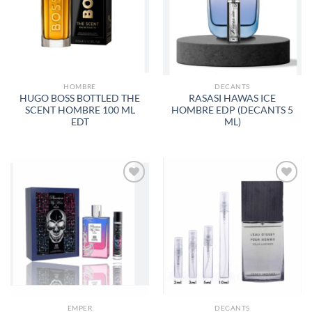
DE
DE
DESEOS
DESEOS
HOMBRE
DECANTS
HUGO BOSS BOTTLED THE
RASASI HAWAS ICE
SCENT HOMBRE 100 ML
HOMBRE EDP (DECANTS 5
EDT
ML)
AÑADIR
AÑADIR
A LA
A LA
LISTA
LISTA
DE
DE
DESEOS
DESEOS
EMPER
DECANTS