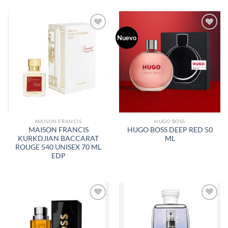
Nuevo
AÑADIR
AÑADIR
A LA
A LA
LISTA
LISTA
DE
DE
DESEOS
DESEOS
MAISON FRANCIS
HUGO BOSS
MAISON FRANCIS
HUGO BOSS DEEP RED 50
KURKDJIAN BACCARAT
ML
ROUGE 540 UNISEX 70 ML
EDP
AÑADIR
AÑADIR
A LA
A LA
LISTA
LISTA