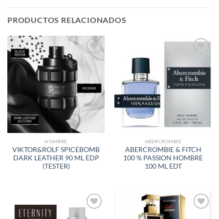
PRODUCTOS RELACIONADOS
AÑADIR
AÑADIR
A LA
A LA
LISTA
LISTA
DE
DE
DESEOS
DESEOS
HOMBRE
ABERCROMBIE
VIKTOR&ROLF SPICEBOMB
ABERCROMBIE & FITCH
DARK LEATHER 90 ML EDP
100 % PASSION HOMBRE
(TESTER)
100 ML EDT
AÑADIR
AÑADIR