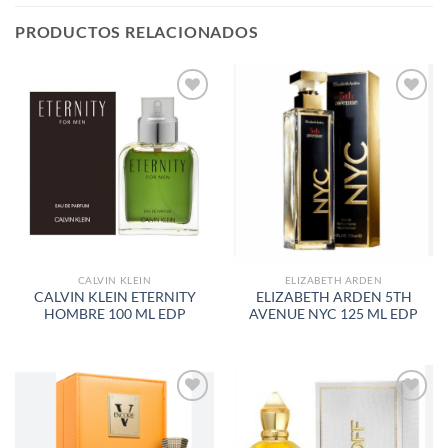
PRODUCTOS RELACIONADOS
AÑADIR
AÑADIR
A LA
A LA
LISTA
LISTA
DE
DE
DESEOS
DESEOS
CALVIN KLEIN
ELIZABETH ARDEN
CALVIN KLEIN ETERNITY
ELIZABETH ARDEN 5TH
HOMBRE 100 ML EDP
AVENUE NYC 125 ML EDP
AÑADIR
AÑADIR
A LA
A LA