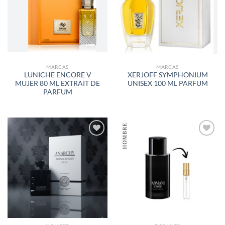
LISTA
LISTA
DE
DE
DESEOS
DESEOS
MARCAS
MARCAS
LUNICHE ENCORE V
XERJOFF SYMPHONIUM
MUJER 80 ML EXTRAIT DE
UNISEX 100 ML PARFUM
PARFUM
AÑADIR
AÑADIR
A LA
A LA
LISTA
LISTA
DE
DE
DESEOS
DESEOS