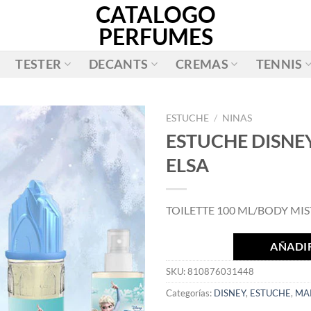
CATALOGO
PERFUMES
TESTER
DECANTS
CREMAS
TENNIS
ESTUCHE
/
NINAS
ESTUCHE DISNE
AÑADIR
ELSA
A LA
LISTA
DE
TOILETTE 100 ML/BODY MIS
DESEOS
AÑADIR
SKU:
810876031448
Categorías:
DISNEY
,
ESTUCHE
,
MA