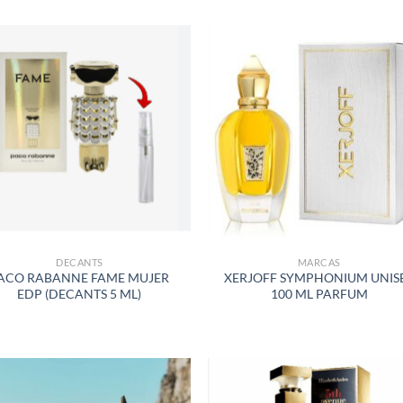
AÑADIR
AÑADI
A LA
A LA
LISTA
LISTA
DE
DE
DESEOS
DESEO
DECANTS
MARCAS
ACO RABANNE FAME MUJER
XERJOFF SYMPHONIUM UNIS
EDP (DECANTS 5 ML)
100 ML PARFUM