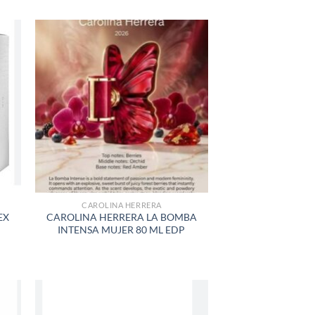
R
AÑADIR
A LA
LISTA
DE
S
DESEOS
CAROLINA HERRERA
EX
CAROLINA HERRERA LA BOMBA
INTENSA MUJER 80 ML EDP