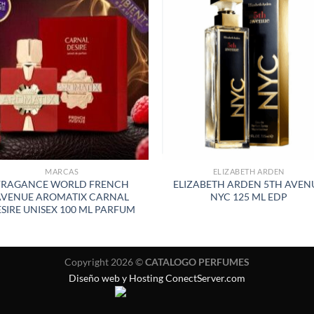
AÑADIR
AÑADI
A LA
A LA
LISTA
LISTA
DE
DE
DESEOS
DESEO
MARCAS
ELIZABETH ARDEN
FRAGANCE WORLD FRENCH
ELIZABETH ARDEN 5TH AVEN
AVENUE AROMATIX CARNAL
NYC 125 ML EDP
SIRE UNISEX 100 ML PARFUM
Copyright 2026 ©
CATALOGO PERFUMES
Diseño web y Hosting ConectServer.com