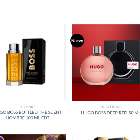
S
Nuevo
AÑADIR
AÑADI
A LA
A LA
LISTA
LISTA
DE
DE
DESEOS
DESEO
HOMBRE
HUGO BOSS
GO BOSS BOTTLED THE SCENT
HUGO BOSS DEEP RED 50 M
HOMBRE 100 ML EDT