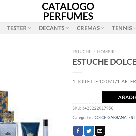
CATALOGO
PERFUMES
TESTER
DECANTS
CREMAS
TENNIS
ESTUCHE
/
HOMBRE
ESTUCHE DOLCE 
AÑADIR
A LA
1-TOILETTE 100 ML/1-AFTER
LISTA
DE
DESEOS
AÑADIR
SKU:
3423222017958
Categorías:
DOLCE GABBANA
,
ES