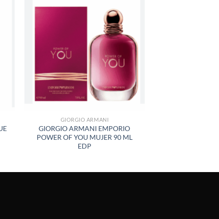
R
AÑADIR
A LA
LISTA
DE
S
DESEOS
GIORGIO ARMANI
UE
GIORGIO ARMANI EMPORIO
POWER OF YOU MUJER 90 ML
EDP