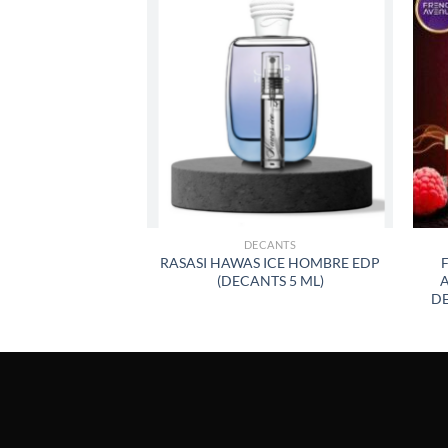
AÑADIR
A LA
LISTA
DE
DESEOS
DECANTS
RASASI HAWAS ICE HOMBRE EDP
(DECANTS 5 ML)
DE