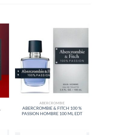
R
AÑADIR
A LA
LISTA
DE
S
DESEOS
ABERCROMBIE
ABERCROMBIE & FITCH 100 %
L
PASSION HOMBRE 100 ML EDT