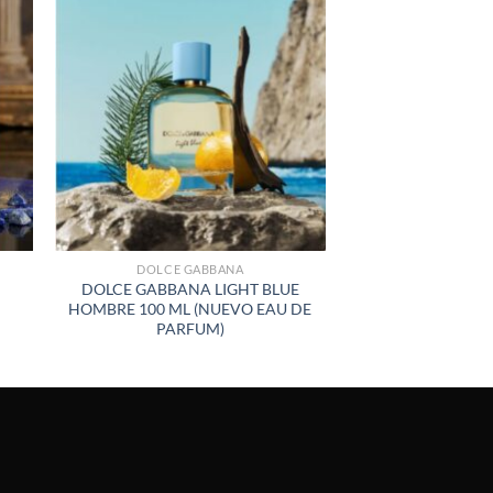
R
AÑADIR
A LA
LISTA
DE
S
DESEOS
DOLCE GABBANA
DOLCE GABBANA LIGHT BLUE
HOMBRE 100 ML (NUEVO EAU DE
PARFUM)