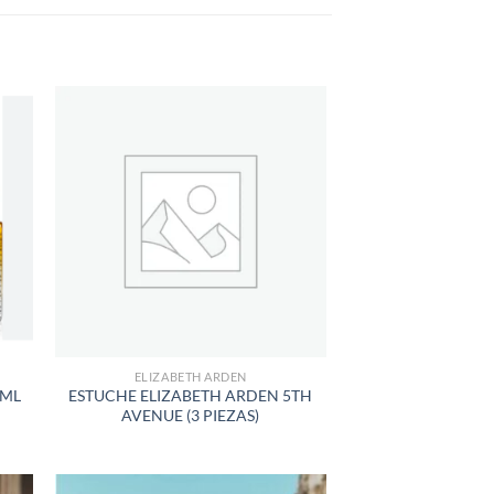
R
AÑADIR
A LA
LISTA
DE
S
DESEOS
ELIZABETH ARDEN
 ML
ESTUCHE ELIZABETH ARDEN 5TH
AVENUE (3 PIEZAS)