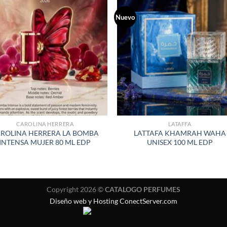
Nuevo
AÑADIR
AÑADI
A LA
A LA
LISTA
LISTA
DE
DE
DESEOS
DESEO
CAROLINA HERRERA
LATAFFA
ROLINA HERRERA LA BOMBA
LATTAFA KHAMRAH WAHA
INTENSA MUJER 80 ML EDP
UNISEX 100 ML EDP
Copyright 2026 ©
CATALOGO PERFUMES
Diseño web y Hosting ConectServer.com