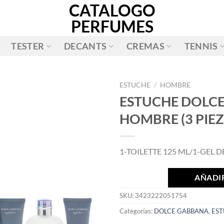
CATALOGO
PERFUMES
TESTER
DECANTS
CREMAS
TENNIS
ESTUCHE
/
HOMBRE
ESTUCHE DOLCE
AÑADIR
HOMBRE (3 PIEZ
A LA
LISTA
DE
1-TOILETTE 125 ML/1-GEL 
DESEOS
AÑADIR
SKU:
3423222051754
Categorías:
DOLCE GABBANA
,
ES