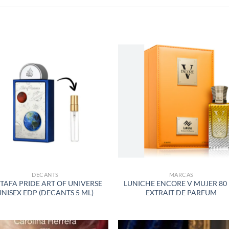
S
AÑADIR
AÑADI
A LA
A LA
LISTA
LISTA
DE
DE
DESEOS
DESEO
DECANTS
MARCAS
TAFA PRIDE ART OF UNIVERSE
LUNICHE ENCORE V MUJER 80
UNISEX EDP (DECANTS 5 ML)
EXTRAIT DE PARFUM