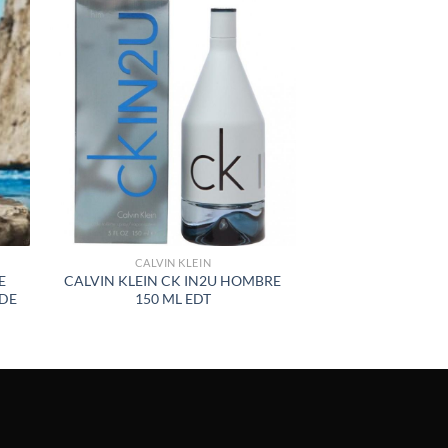
R
AÑADIR
A LA
LISTA
DE
S
DESEOS
CALVIN KLEIN
E
CALVIN KLEIN CK IN2U HOMBRE
 DE
150 ML EDT