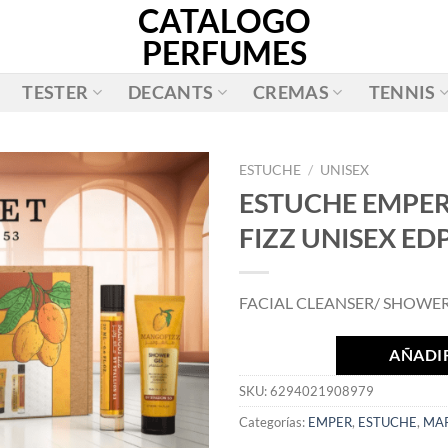
CATALOGO
PERFUMES
TESTER
DECANTS
CREMAS
TENNIS
ESTUCHE
/
UNISEX
ESTUCHE EMPE
AÑADIR
FIZZ UNISEX EDP
A LA
LISTA
DE
FACIAL CLEANSER/ SHOWER
DESEOS
AÑADIR
SKU:
6294021908979
Categorías:
EMPER
,
ESTUCHE
,
MA