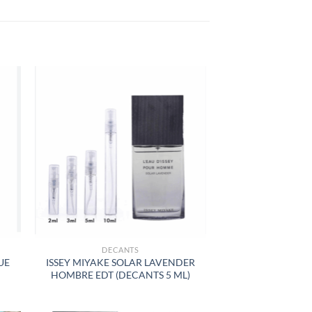
R
AÑADIR
A LA
LISTA
DE
S
DESEOS
DECANTS
UE
ISSEY MIYAKE SOLAR LAVENDER
HOMBRE EDT (DECANTS 5 ML)