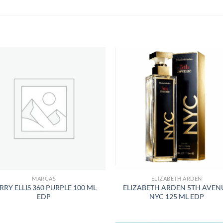
S
AÑADIR
AÑADI
A LA
A LA
LISTA
LISTA
DE
DE
DESEOS
DESEO
MARCAS
ELIZABETH ARDEN
RRY ELLIS 360 PURPLE 100 ML
ELIZABETH ARDEN 5TH AVEN
EDP
NYC 125 ML EDP