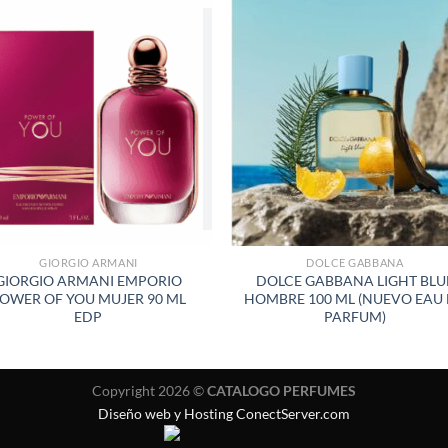
AÑADIR
AÑADI
A LA
A LA
LISTA
LISTA
DE
DE
DESEOS
DESEO
GIORGIO ARMANI
DOLCE GABBANA
GIORGIO ARMANI EMPORIO
DOLCE GABBANA LIGHT BLU
OWER OF YOU MUJER 90 ML
HOMBRE 100 ML (NUEVO EAU
EDP
PARFUM)
Copyright 2026 ©
CATALOGO PERFUMES
Diseño web y Hosting ConectServer.com