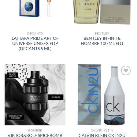
DESEOS
DESEOS
DECANTS
BENTLEY
LATTAFA PRIDE ART OF
BENTLEY INFINITE
UNIVERSE UNISEX EDP
HOMBRE 100 ML EDT
(DECANTS 5 ML)
AÑADIR
AÑADIR
A LA
A LA
LISTA
LISTA
DE
DE
DESEOS
DESEOS
HOMBRE
CALVIN KLEIN
VIKTOR&ROLF SPICEBOMB
CALVIN KLEIN CK IN2U