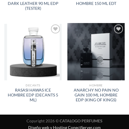
DARK LEATHER 90 ML EDP
HOMBRE 150 ML EDT
(TESTER)
AÑADIR
AÑADIR
A LA
A LA
LISTA
LISTA
DE
DE
DESEOS
DESEOS
DECANTS
HOMBRE
RASASI HAWAS ICE
ANARCHY NO PAIN NO
HOMBRE EDP (DECANTS 5
GAIN 100 ML HOMBRE
ML)
EDP (KING OF KINGS)
Copyright 2026 ©
CATALOGO PERFUMES
Diseño web y Hosting ConectServer.com