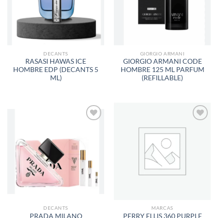
DESEOS
DESEOS
DECANTS
GIORGIO ARMANI
RASASI HAWAS ICE
GIORGIO ARMANI CODE
HOMBRE EDP (DECANTS 5
HOMBRE 125 ML PARFUM
ML)
(REFILLABLE)
AÑADIR
AÑADIR
A LA
A LA
LISTA
LISTA
DE
DE
DESEOS
DESEOS
DECANTS
MARCAS
PRADA MILANO
PERRY ELLIS 360 PURPLE