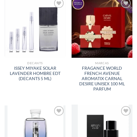
AÑADIR
AÑADIR
A LA
A LA
LISTA
LISTA
DE
DE
DESEOS
DESEOS
DECANTS
MARCAS
ISSEY MIYAKE SOLAR
FRAGANCE WORLD
LAVENDER HOMBRE EDT
FRENCH AVENUE
(DECANTS 5 ML)
AROMATIX CARNAL
DESIRE UNISEX 100 ML
PARFUM
AÑADIR
AÑADIR
A LA
A LA
LISTA
LISTA
DE
DE