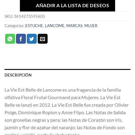
AÑADIR A LA LISTA DE DESEOS
SKU:
3614273595605
Categorías:
ESTUCHE
,
LANCOME
,
MARCAS
,
MUJER
DESCRIPCIÓN
La Vie Est Belle de Lancome es una fragancia de la familia
olfativa Floral Frutal Gourmand para Mujeres. La Vie Est
Belle se lanzó en 2012. La Vie Est Belle fue creada por Olivier
Polge, Dominique Ropion y Anne Flipo. Las Notas de Salida
son grosellas negras y pera; las Notas de Corazón son iris,
jazmín y flor de azahar del naranjo; las Notas de Fondo son
praliné, vainilla, pachulí y haba tonka.