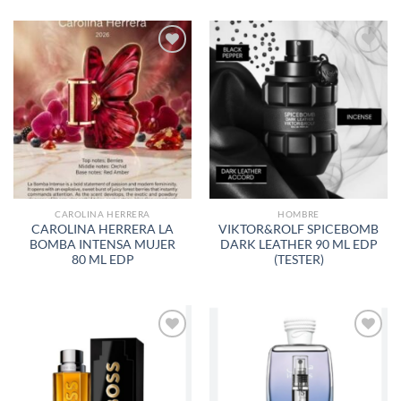
AÑADIR
AÑADIR
A LA
A LA
LISTA
LISTA
DE
DE
DESEOS
DESEOS
CAROLINA HERRERA
HOMBRE
CAROLINA HERRERA LA
VIKTOR&ROLF SPICEBOMB
BOMBA INTENSA MUJER
DARK LEATHER 90 ML EDP
80 ML EDP
(TESTER)
AÑADIR
AÑADIR
A LA
A LA
LISTA
LISTA
DE
DE