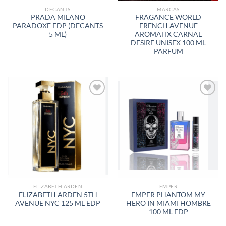
DECANTS
MARCAS
PRADA MILANO
FRAGANCE WORLD
PARADOXE EDP (DECANTS
FRENCH AVENUE
5 ML)
AROMATIX CARNAL
DESIRE UNISEX 100 ML
PARFUM
AÑADIR
AÑADIR
A LA
A LA
LISTA
LISTA
DE
DE
DESEOS
DESEOS
ELIZABETH ARDEN
EMPER
ELIZABETH ARDEN 5TH
EMPER PHANTOM MY
AVENUE NYC 125 ML EDP
HERO IN MIAMI HOMBRE
100 ML EDP