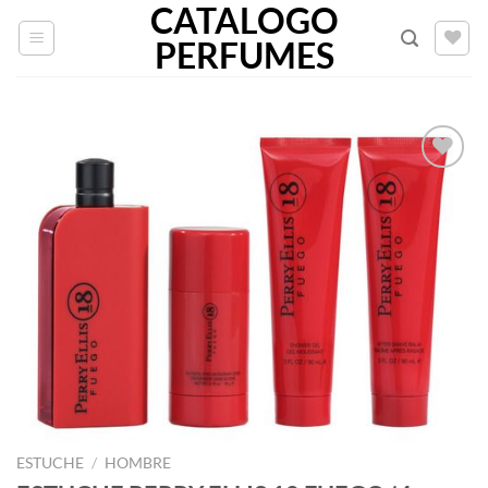
CATALOGO
Saltar
al
PERFUMES
contenido
AÑADIR
A LA
LISTA
DE
DESEOS
ESTUCHE
/
HOMBRE