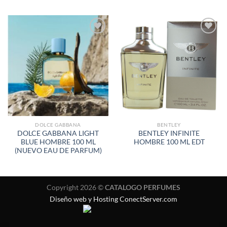
AÑADIR
AÑADIR
A LA
A LA
LISTA
LISTA
DE
DE
DESEOS
DESEOS
DOLCE GABBANA
BENTLEY
DOLCE GABBANA LIGHT
BENTLEY INFINITE
BLUE HOMBRE 100 ML
HOMBRE 100 ML EDT
(NUEVO EAU DE PARFUM)
Copyright 2026 ©
CATALOGO PERFUMES
Diseño web y Hosting ConectServer.com