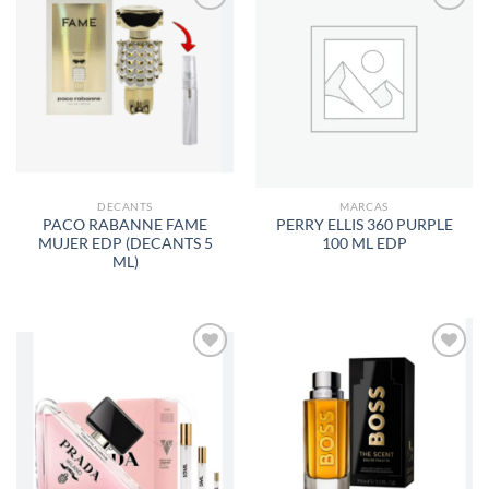
AÑADIR
AÑADIR
A LA
A LA
LISTA
LISTA
DE
DE
DESEOS
DESEOS
DECANTS
MARCAS
PACO RABANNE FAME
PERRY ELLIS 360 PURPLE
MUJER EDP (DECANTS 5
100 ML EDP
ML)
AÑADIR
AÑADIR
A LA
A LA
LISTA
LISTA
DE
DE
DESEOS
DESEOS