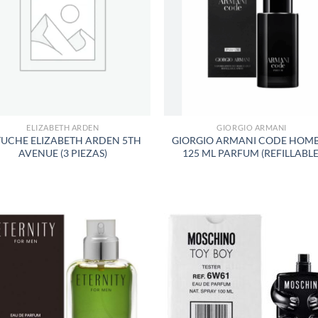
LISTA
LISTA
DE
DE
DESEOS
DESEO
ELIZABETH ARDEN
GIORGIO ARMANI
TUCHE ELIZABETH ARDEN 5TH
GIORGIO ARMANI CODE HOM
AVENUE (3 PIEZAS)
125 ML PARFUM (REFILLABLE
AÑADIR
AÑADI
A LA
A LA
LISTA
LISTA
DE
DE
DESEOS
DESEO