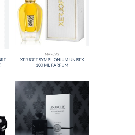
LISTA
DE
S
DESEOS
MARCAS
BRE
XERJOFF SYMPHONIUM UNISEX
)
100 ML PARFUM
R
AÑADIR
A LA
LISTA
DE
S
DESEOS