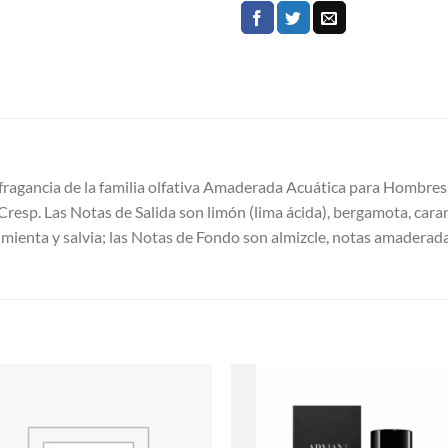
fragancia de la familia olfativa Amaderada Acuática para Hombres
r Cresp. Las Notas de Salida son limón (lima ácida), bergamota, car
imienta y salvia; las Notas de Fondo son almizcle, notas amaderad
S
AÑADIR
AÑADI
A LA
A LA