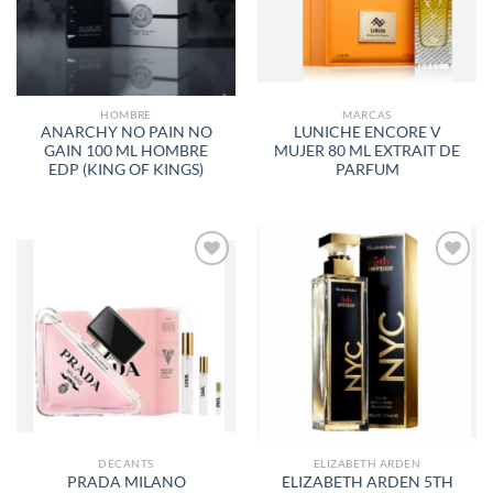
DESEOS
DESEOS
HOMBRE
MARCAS
ANARCHY NO PAIN NO
LUNICHE ENCORE V
GAIN 100 ML HOMBRE
MUJER 80 ML EXTRAIT DE
EDP (KING OF KINGS)
PARFUM
AÑADIR
AÑADIR
A LA
A LA
LISTA
LISTA
DE
DE
DESEOS
DESEOS
DECANTS
ELIZABETH ARDEN
PRADA MILANO
ELIZABETH ARDEN 5TH