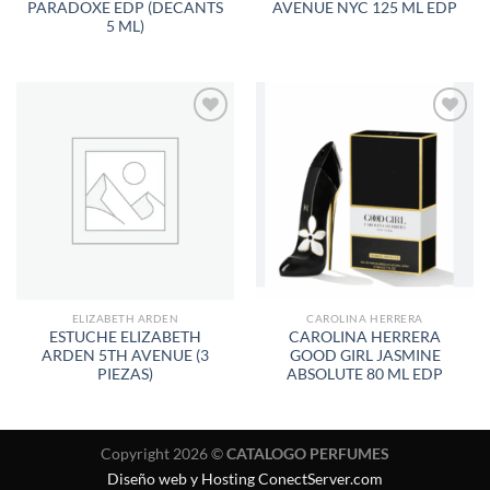
PARADOXE EDP (DECANTS
AVENUE NYC 125 ML EDP
5 ML)
AÑADIR
AÑADIR
A LA
A LA
LISTA
LISTA
DE
DE
DESEOS
DESEOS
ELIZABETH ARDEN
CAROLINA HERRERA
ESTUCHE ELIZABETH
CAROLINA HERRERA
ARDEN 5TH AVENUE (3
GOOD GIRL JASMINE
PIEZAS)
ABSOLUTE 80 ML EDP
Copyright 2026 ©
CATALOGO PERFUMES
Diseño web y Hosting ConectServer.com