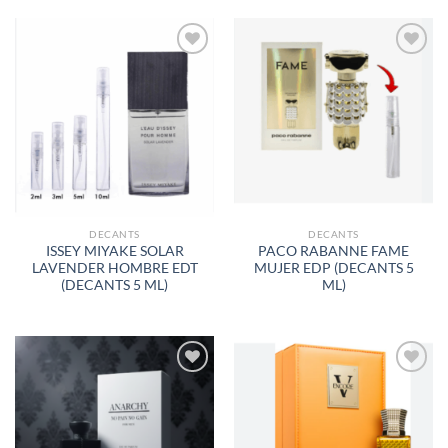
AÑADIR
AÑADIR
A LA
A LA
LISTA
LISTA
DE
DE
DESEOS
DESEOS
DECANTS
DECANTS
ISSEY MIYAKE SOLAR
PACO RABANNE FAME
LAVENDER HOMBRE EDT
MUJER EDP (DECANTS 5
(DECANTS 5 ML)
ML)
AÑADIR
AÑADIR
A LA
A LA
LISTA
LISTA
DE
DE