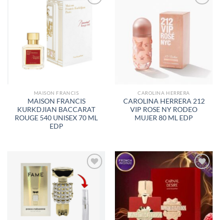
AÑADIR
AÑADIR
A LA
A LA
LISTA
LISTA
DE
DE
DESEOS
DESEOS
MAISON FRANCIS
CAROLINA HERRERA
MAISON FRANCIS
CAROLINA HERRERA 212
KURKDJIAN BACCARAT
VIP ROSE NY RODEO
ROUGE 540 UNISEX 70 ML
MUJER 80 ML EDP
EDP
AÑADIR
AÑADIR
A LA
A LA
LISTA
LISTA
DE
DE
DESEOS
DESEOS