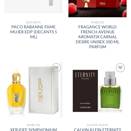
DECANTS
MARCAS
PACO RABANNE FAME
FRAGANCE WORLD
MUJER EDP (DECANTS 5
FRENCH AVENUE
ML)
AROMATIX CARNAL
DESIRE UNISEX 100 ML
PARFUM
AÑADIR
AÑADIR
A LA
A LA
LISTA
LISTA
DE
DE
DESEOS
DESEOS
MARCAS
CALVIN KLEIN
XERJOFF SYMPHONIUM
CALVIN KLEIN ETERNITY