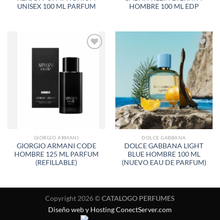
UNISEX 100 ML PARFUM
HOMBRE 100 ML EDP
AÑADIR
AÑADIR
A LA
A LA
LISTA
LISTA
DE
DE
DESEOS
DESEOS
GIORGIO ARMANI
DOLCE GABBANA
GIORGIO ARMANI CODE
DOLCE GABBANA LIGHT
HOMBRE 125 ML PARFUM
BLUE HOMBRE 100 ML
(REFILLABLE)
(NUEVO EAU DE PARFUM)
Copyright 2026 ©
CATALOGO PERFUMES
Diseño web y Hosting ConectServer.com