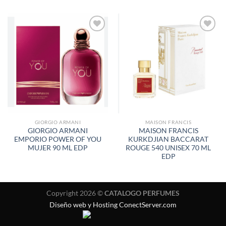
AÑADIR
AÑADIR
A LA
A LA
LISTA
LISTA
DE
DE
DESEOS
DESEOS
GIORGIO ARMANI
MAISON FRANCIS
GIORGIO ARMANI
MAISON FRANCIS
EMPORIO POWER OF YOU
KURKDJIAN BACCARAT
MUJER 90 ML EDP
ROUGE 540 UNISEX 70 ML
EDP
Copyright 2026 ©
CATALOGO PERFUMES
Diseño web y Hosting ConectServer.com