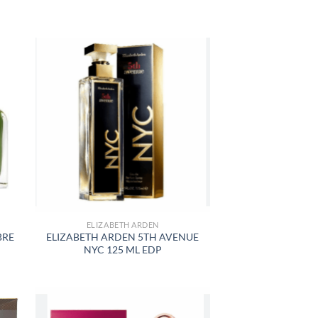
R
AÑADIR
A LA
LISTA
DE
S
DESEOS
ELIZABETH ARDEN
BRE
ELIZABETH ARDEN 5TH AVENUE
NYC 125 ML EDP