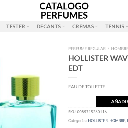
CATALOGO
PERFUMES
TESTER
DECANTS
CREMAS
TENNIS
PERFUME REGULAR
/
HOMBR
HOLLISTER WAV
AÑADIR
EDT
A LA
LISTA
DE
EAU DE TOILETTE
DESEOS
AÑADIR
SKU:
0085715260116
Categorías:
HOLLISTER
,
HOMBRE
,