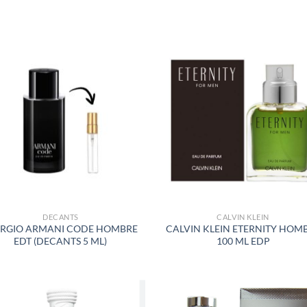
S
AÑADIR
AÑADI
A LA
A LA
LISTA
LISTA
DE
DE
DESEOS
DESEO
DECANTS
CALVIN KLEIN
ORGIO ARMANI CODE HOMBRE
CALVIN KLEIN ETERNITY HOM
EDT (DECANTS 5 ML)
100 ML EDP