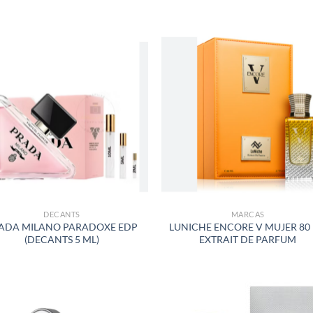
S
AÑADIR
AÑADI
A LA
A LA
LISTA
LISTA
DE
DE
DESEOS
DESEO
DECANTS
MARCAS
ADA MILANO PARADOXE EDP
LUNICHE ENCORE V MUJER 80
(DECANTS 5 ML)
EXTRAIT DE PARFUM