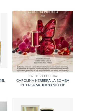
R
AÑADIR
A LA
LISTA
DE
S
DESEOS
CAROLINA HERRERA
 ML
CAROLINA HERRERA LA BOMBA
INTENSA MUJER 80 ML EDP