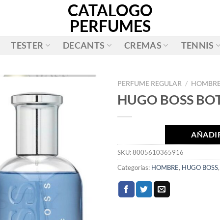
CATALOGO
PERFUMES
TESTER
DECANTS
CREMAS
TENNIS
PERFUME REGULAR
/
HOMBR
HUGO BOSS BOT
AÑADIR
A LA
LISTA
AÑADIR
DE
SKU:
8005610365916
DESEOS
Categorías:
HOMBRE
,
HUGO BOSS