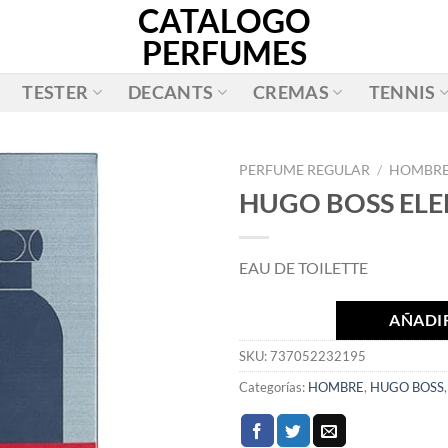
CATALOGO
PERFUMES
TESTER
DECANTS
CREMAS
TENNIS
PERFUME REGULAR
/
HOMBR
HUGO BOSS ELE
AÑADIR
A LA
EAU DE TOILETTE
LISTA
DE
DESEOS
AÑADIR
SKU:
737052232195
Categorías:
HOMBRE
,
HUGO BOSS