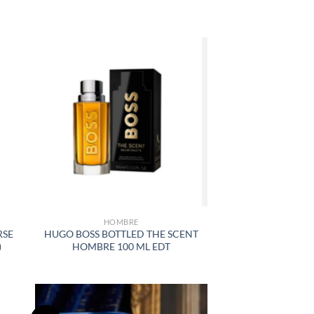
R
AÑADIR
A LA
LISTA
DE
S
DESEOS
HOMBRE
RSE
HUGO BOSS BOTTLED THE SCENT
)
HOMBRE 100 ML EDT