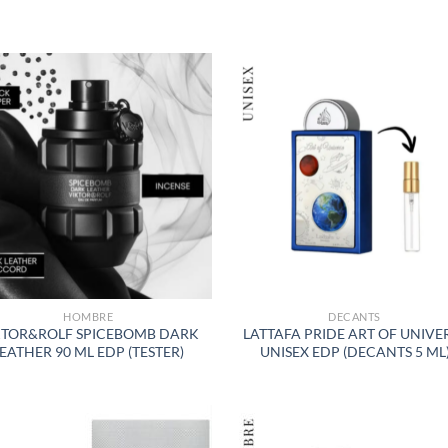
S
AÑADIR
AÑADI
A LA
A LA
LISTA
LISTA
DE
DE
DESEOS
DESEO
HOMBRE
DECANTS
KTOR&ROLF SPICEBOMB DARK
LATTAFA PRIDE ART OF UNIVE
EATHER 90 ML EDP (TESTER)
UNISEX EDP (DECANTS 5 ML