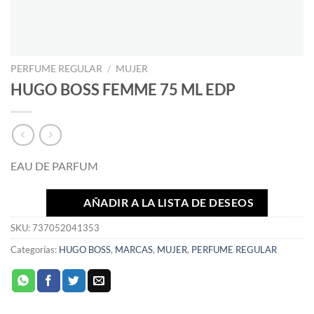
PERFUME REGULAR
/
MUJER
HUGO BOSS FEMME 75 ML EDP
EAU DE PARFUM
AÑADIR A LA LISTA DE DESEOS
SKU:
737052041353
Categorías:
HUGO BOSS
,
MARCAS
,
MUJER
,
PERFUME REGULAR