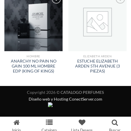
AÑADIR
AÑADIR
A LA
A LA
LISTA
LISTA
DE
DE
DESEOS
DESEOS
HOMBRE
ELIZABETH ARDEN
ANARCHY NO PAIN NO
ESTUCHE ELIZABETH
GAIN 100 ML HOMBRE
ARDEN 5TH AVENUE (3
EDP (KING OF KINGS)
PIEZAS)
Copyright 2026 ©
CATALOGO PERFUMES
Diseño web y Hosting ConectServer.com
Inicio
Catalogo
Lista Deseos
Buscar