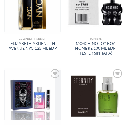
LISTA
LISTA
DE
DE
DESEOS
DESEOS
ELIZABETH ARDEN
HOMBRE
ELIZABETH ARDEN 5TH
MOSCHINO TOY BOY
AVENUE NYC 125 ML EDP
HOMBRE 100 ML EDP
(TESTER SIN TAPA)
AÑADIR
AÑADIR
A LA
A LA
LISTA
LISTA
DE
DE
DESEOS
DESEOS