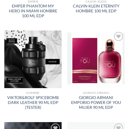
EMPER
CALVIN KLEIN
EMPER PHANTOM MY
CALVIN KLEIN ETERNITY
HERO IN MIAMI HOMBRE
HOMBRE 100 ML EDP
100 ML EDP
AÑADIR
AÑADIR
A LA
A LA
LISTA
LISTA
DE
DE
DESEOS
DESEOS
HOMBRE
GIORGIO ARMANI
VIKTOR&ROLF SPICEBOMB
GIORGIO ARMANI
DARK LEATHER 90 ML EDP
EMPORIO POWER OF YOU
(TESTER)
MUJER 90 ML EDP