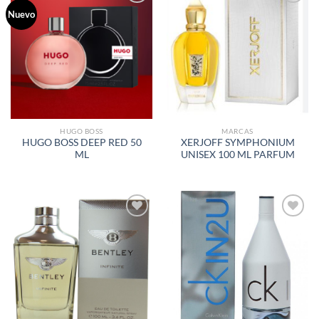
Nuevo
AÑADIR
AÑADIR
A LA
A LA
LISTA
LISTA
DE
DE
DESEOS
DESEOS
HUGO BOSS
MARCAS
HUGO BOSS DEEP RED 50
XERJOFF SYMPHONIUM
ML
UNISEX 100 ML PARFUM
AÑADIR
AÑADIR
A LA
A LA
LISTA
LISTA
DE
DE
DESEOS
DESEOS