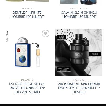
BENTLEY
CALVIN KLEIN
BENTLEY INFINITE
CALVIN KLEIN CK IN2U
HOMBRE 100 ML EDT
HOMBRE 150 ML EDT
AÑADIR
AÑADIR
A LA
A LA
LISTA
LISTA
DE
DE
DESEOS
DESEOS
DECANTS
HOMBRE
LATTAFA PRIDE ART OF
VIKTOR&ROLF SPICEBOMB
UNIVERSE UNISEX EDP
DARK LEATHER 90 ML EDP
(DECANTS 5 ML)
(TESTER)