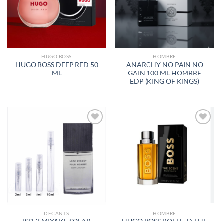
DE
DE
DESEOS
DESEOS
HUGO BOSS
HOMBRE
HUGO BOSS DEEP RED 50
ANARCHY NO PAIN NO
ML
GAIN 100 ML HOMBRE
EDP (KING OF KINGS)
AÑADIR
AÑADIR
A LA
A LA
LISTA
LISTA
DE
DE
DESEOS
DESEOS
DECANTS
HOMBRE