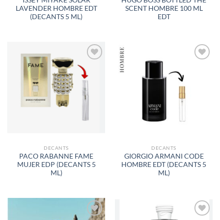
ISSEY MIYAKE SOLAR
HUGO BOSS BOTTLED THE
LAVENDER HOMBRE EDT
SCENT HOMBRE 100 ML
(DECANTS 5 ML)
EDT
AÑADIR
AÑADIR
A LA
A LA
LISTA
LISTA
DE
DE
DESEOS
DESEOS
DECANTS
DECANTS
PACO RABANNE FAME
GIORGIO ARMANI CODE
MUJER EDP (DECANTS 5
HOMBRE EDT (DECANTS 5
ML)
ML)