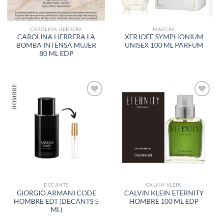
CAROLINA HERRERA
MARCAS
CAROLINA HERRERA LA
XERJOFF SYMPHONIUM
BOMBA INTENSA MUJER
UNISEX 100 ML PARFUM
80 ML EDP
AÑADIR
AÑADIR
A LA
A LA
LISTA
LISTA
DE
DE
DESEOS
DESEOS
DECANTS
CALVIN KLEIN
GIORGIO ARMANI CODE
CALVIN KLEIN ETERNITY
HOMBRE EDT (DECANTS 5
HOMBRE 100 ML EDP
ML)