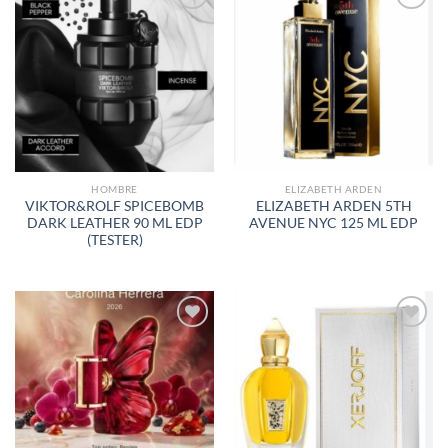
AÑADIR
AÑADIR
A LA
A LA
LISTA
LISTA
DE
DE
DESEOS
DESEOS
HOMBRE
ELIZABETH ARDEN
VIKTOR&ROLF SPICEBOMB
ELIZABETH ARDEN 5TH
DARK LEATHER 90 ML EDP
AVENUE NYC 125 ML EDP
(TESTER)
AÑADIR
AÑADIR
A LA
A LA
LISTA
LISTA
DE
DE
DESEOS
DESEOS