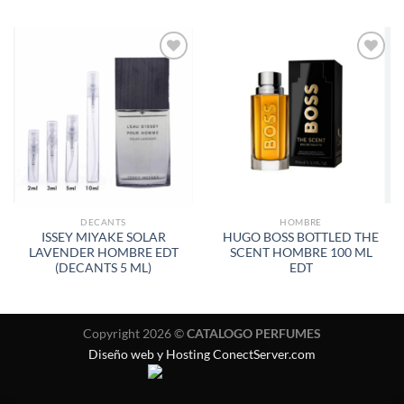
AÑADIR
AÑADIR
A LA
A LA
LISTA
LISTA
DE
DE
DESEOS
DESEOS
DECANTS
HOMBRE
ISSEY MIYAKE SOLAR
HUGO BOSS BOTTLED THE
LAVENDER HOMBRE EDT
SCENT HOMBRE 100 ML
(DECANTS 5 ML)
EDT
Copyright 2026 ©
CATALOGO PERFUMES
Diseño web y Hosting ConectServer.com