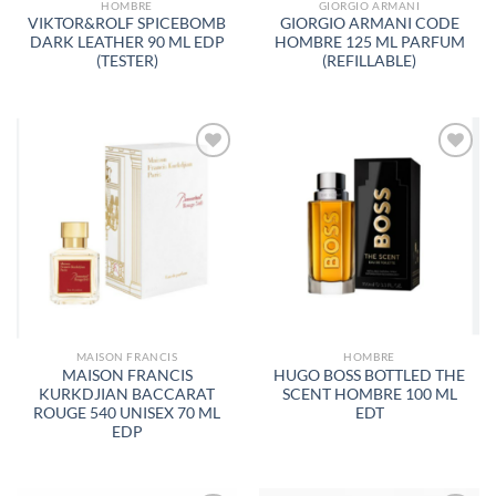
HOMBRE
GIORGIO ARMANI
VIKTOR&ROLF SPICEBOMB
GIORGIO ARMANI CODE
DARK LEATHER 90 ML EDP
HOMBRE 125 ML PARFUM
(TESTER)
(REFILLABLE)
AÑADIR
AÑADIR
A LA
A LA
LISTA
LISTA
DE
DE
DESEOS
DESEOS
MAISON FRANCIS
HOMBRE
MAISON FRANCIS
HUGO BOSS BOTTLED THE
KURKDJIAN BACCARAT
SCENT HOMBRE 100 ML
ROUGE 540 UNISEX 70 ML
EDT
EDP