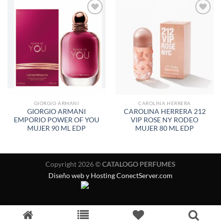
AÑADIR
AÑADIR
A LA
A LA
LISTA
LISTA
DE
DE
DESEOS
DESEOS
GIORGIO ARMANI
CAROLINA HERRERA
GIORGIO ARMANI
CAROLINA HERRERA 212
EMPORIO POWER OF YOU
VIP ROSE NY RODEO
MUJER 90 ML EDP
MUJER 80 ML EDP
Copyright 2026 ©
CATALOGO PERFUMES
Diseño web y Hosting ConectServer.com