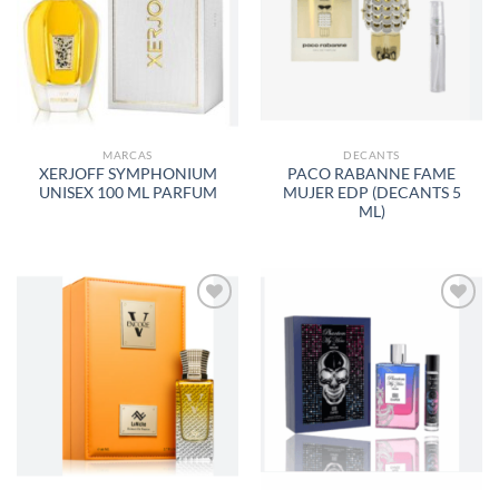
LISTA
LISTA
DE
DE
DESEOS
DESEOS
MARCAS
DECANTS
XERJOFF SYMPHONIUM
PACO RABANNE FAME
UNISEX 100 ML PARFUM
MUJER EDP (DECANTS 5
ML)
AÑADIR
AÑADIR
A LA
A LA
LISTA
LISTA
DE
DE
DESEOS
DESEOS