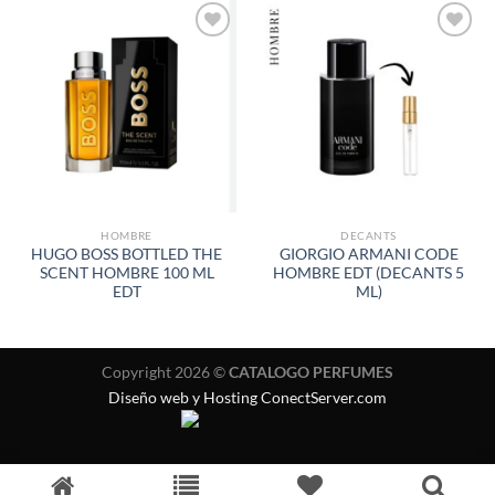
AÑADIR
AÑADIR
A LA
A LA
LISTA
LISTA
DE
DE
DESEOS
DESEOS
HOMBRE
DECANTS
HUGO BOSS BOTTLED THE
GIORGIO ARMANI CODE
SCENT HOMBRE 100 ML
HOMBRE EDT (DECANTS 5
EDT
ML)
Copyright 2026 ©
CATALOGO PERFUMES
Diseño web y Hosting ConectServer.com