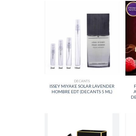
AÑADIR
A LA
LISTA
DE
DESEOS
DECANTS
ISSEY MIYAKE SOLAR LAVENDER
HOMBRE EDT (DECANTS 5 ML)
DE
AÑADIR
A LA