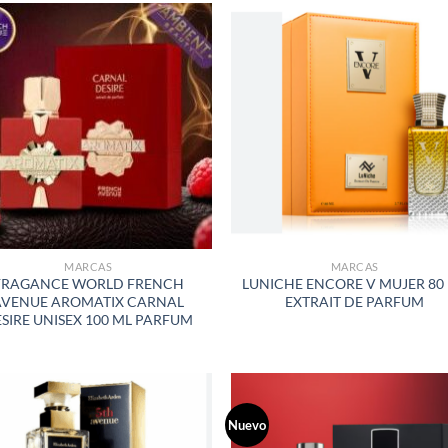
AÑADIR
AÑADI
A LA
A LA
LISTA
LISTA
DE
DE
DESEOS
DESEO
MARCAS
MARCAS
FRAGANCE WORLD FRENCH
LUNICHE ENCORE V MUJER 80
AVENUE AROMATIX CARNAL
EXTRAIT DE PARFUM
SIRE UNISEX 100 ML PARFUM
Nuevo
AÑADIR
AÑADI
A LA
A LA