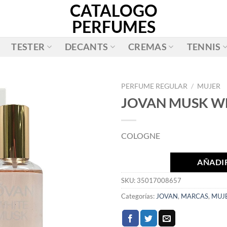
CATALOGO
PERFUMES
TESTER
DECANTS
CREMAS
TENNIS
PERFUME REGULAR
/
MUJER
JOVAN MUSK WH
AÑADIR
A LA
COLOGNE
LISTA
DE
DESEOS
AÑADIR
SKU:
35017008657
Categorías:
JOVAN
,
MARCAS
,
MUJ