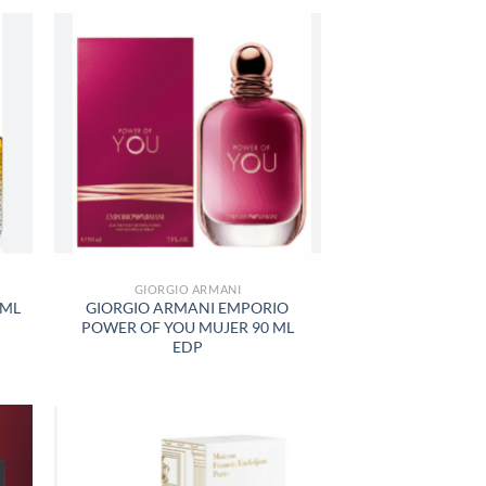
R
AÑADIR
A LA
LISTA
DE
S
DESEOS
GIORGIO ARMANI
 ML
GIORGIO ARMANI EMPORIO
POWER OF YOU MUJER 90 ML
EDP
R
AÑADIR
A LA