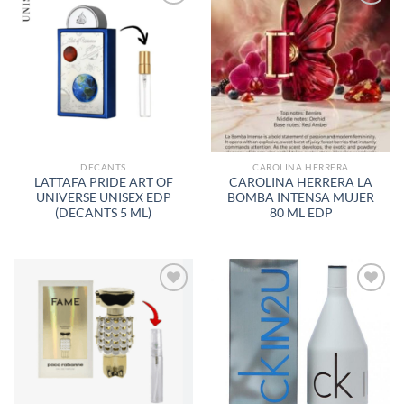
AÑADIR
AÑADIR
A LA
A LA
LISTA
LISTA
DE
DE
DESEOS
DESEOS
DECANTS
CAROLINA HERRERA
LATTAFA PRIDE ART OF
CAROLINA HERRERA LA
UNIVERSE UNISEX EDP
BOMBA INTENSA MUJER
(DECANTS 5 ML)
80 ML EDP
AÑADIR
AÑADIR
A LA
A LA
LISTA
LISTA
DE
DE
DESEOS
DESEOS