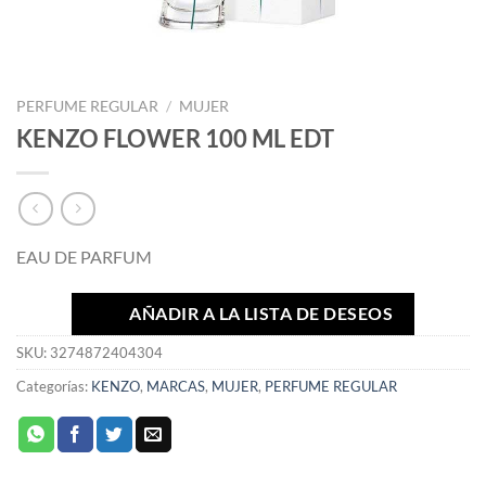
PERFUME REGULAR
/
MUJER
KENZO FLOWER 100 ML EDT
EAU DE PARFUM
AÑADIR A LA LISTA DE DESEOS
SKU:
3274872404304
Categorías:
KENZO
,
MARCAS
,
MUJER
,
PERFUME REGULAR