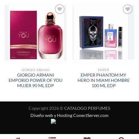
AÑADIR
AÑADIR
A LA
A LA
LISTA
LISTA
DE
DE
DESEOS
DESEOS
GIORGIO ARMANI
EMPER
GIORGIO ARMANI
EMPER PHANTOM MY
EMPORIO POWER OF YOU
HERO IN MIAMI HOMBRE
MUJER 90 ML EDP
100 ML EDP
Copyright 2026 ©
CATALOGO PERFUMES
Diseño web y Hosting ConectServer.com