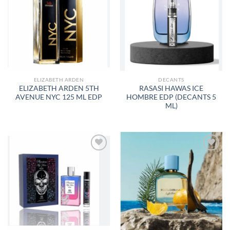
A LA
A LA
LISTA
LISTA
DE
DE
DESEOS
DESEOS
ELIZABETH ARDEN
DECANTS
ELIZABETH ARDEN 5TH
RASASI HAWAS ICE
AVENUE NYC 125 ML EDP
HOMBRE EDP (DECANTS 5
ML)
AÑADIR
AÑADIR
A LA
A LA
LISTA
LISTA
DE
DE
DESEOS
DESEOS