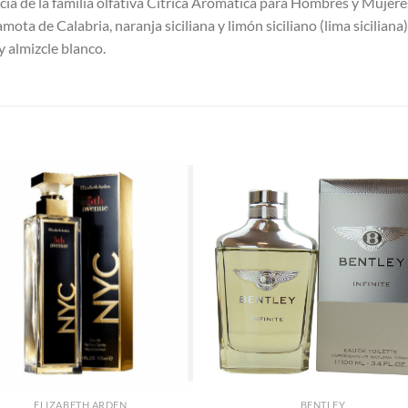
cia de la familia olfativa Cítrica Aromática para Hombres y Mujere
ota de Calabria, naranja siciliana y limón siciliano (lima siciliana
 almizcle blanco.
S
AÑADIR
AÑADI
A LA
A LA
LISTA
LISTA
DE
DE
DESEOS
DESEO
ELIZABETH ARDEN
BENTLEY