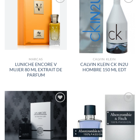
AÑADIR
AÑADIR
A LA
A LA
LISTA
LISTA
DE
DE
DESEOS
DESEOS
MARCAS
CALVIN KLEIN
LUNICHE ENCORE V
CALVIN KLEIN CK IN2U
MUJER 80 ML EXTRAIT DE
HOMBRE 150 ML EDT
PARFUM
AÑADIR
AÑADIR
A LA
A LA
LISTA
LISTA
DE
DE
DESEOS
DESEOS