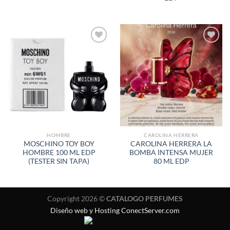
AÑADIR
AÑADIR
A LA
A LA
LISTA
LISTA
DE
DE
DESEOS
DESEOS
HOMBRE
CAROLINA HERRERA
MOSCHINO TOY BOY
CAROLINA HERRERA LA
HOMBRE 100 ML EDP
BOMBA INTENSA MUJER
(TESTER SIN TAPA)
80 ML EDP
Copyright 2026 ©
CATALOGO PERFUMES
Diseño web y Hosting ConectServer.com