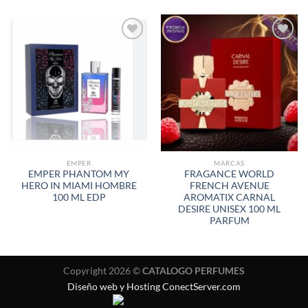
AÑADIR
AÑADIR
A LA
A LA
LISTA
LISTA
DE
DE
DESEOS
DESEOS
EMPER
MARCAS
EMPER PHANTOM MY
FRAGANCE WORLD
HERO IN MIAMI HOMBRE
FRENCH AVENUE
100 ML EDP
AROMATIX CARNAL
DESIRE UNISEX 100 ML
PARFUM
Copyright 2026 ©
CATALOGO PERFUMES
Diseño web y Hosting ConectServer.com