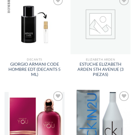
AÑADIR
AÑADIR
A LA
A LA
LISTA
LISTA
DE
DE
DESEOS
DESEOS
DECANTS
ELIZABETH ARDEN
GIORGIO ARMANI CODE
ESTUCHE ELIZABETH
HOMBRE EDT (DECANTS 5
ARDEN 5TH AVENUE (3
ML)
PIEZAS)
AÑADIR
AÑADIR
A LA
A LA
LISTA
LISTA
DE
DE
DESEOS
DESEOS