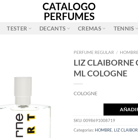
CATALOGO
PERFUMES
TESTER
DECANTS
CREMAS
TENNIS
PERFUME REGULAR
/
HOMBR
LIZ CLAIBORNE
AÑADIR
ML COLOGNE
A LA
LISTA
DE
COLOGNE
DESEOS
AÑADIR
SKU:
0098691008719
Categorías:
HOMBRE
,
LIZ CLAIBO