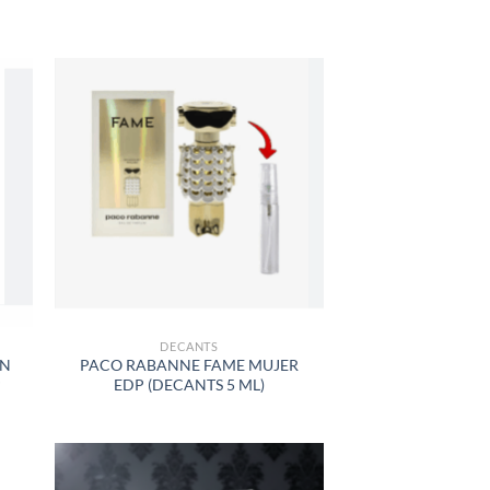
R
AÑADIR
A LA
LISTA
DE
S
DESEOS
DECANTS
IN
PACO RABANNE FAME MUJER
P
EDP (DECANTS 5 ML)