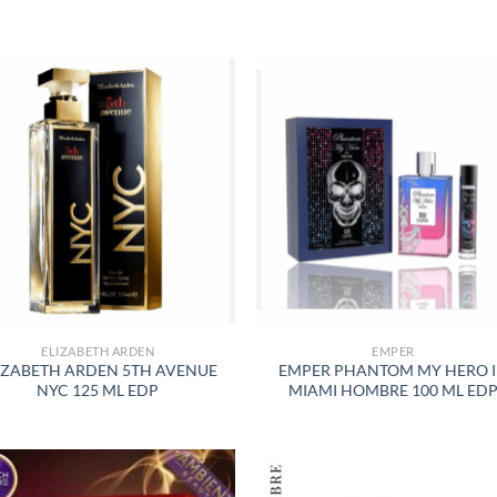
S
AÑADIR
AÑADI
A LA
A LA
LISTA
LISTA
DE
DE
DESEOS
DESEO
ELIZABETH ARDEN
EMPER
IZABETH ARDEN 5TH AVENUE
EMPER PHANTOM MY HERO 
NYC 125 ML EDP
MIAMI HOMBRE 100 ML ED