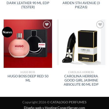
DARK LEATHER 90 ML EDP
ARDEN 5TH AVENUE (3
(TESTER)
PIEZAS)
Nuevo
AÑADIR
AÑADIR
A LA
A LA
LISTA
LISTA
DE
DE
DESEOS
DESEOS
HUGO BOSS
CAROLINA HERRERA
HUGO BOSS DEEP RED 50
CAROLINA HERRERA
ML
GOOD GIRL JASMINE
ABSOLUTE 80 ML EDP
Copyright 2026 ©
CATALOGO PERFUMES
Diseño web y Hosting ConectServer.com