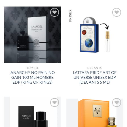
AÑADIR
AÑADIR
A LA
A LA
LISTA
LISTA
DE
DE
DESEOS
DESEOS
HOMBRE
DECANTS
ANARCHY NO PAIN NO
LATTAFA PRIDE ART OF
GAIN 100 ML HOMBRE
UNIVERSE UNISEX EDP
EDP (KING OF KINGS)
(DECANTS 5 ML)
AÑADIR
AÑADIR
A LA
A LA
LISTA
LISTA
DE
DE