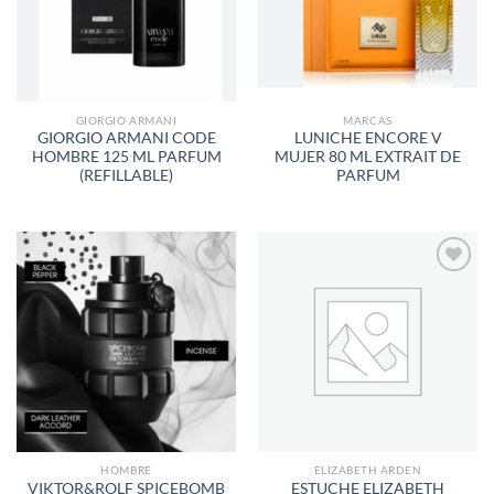
DESEOS
DESEOS
GIORGIO ARMANI
MARCAS
GIORGIO ARMANI CODE
LUNICHE ENCORE V
HOMBRE 125 ML PARFUM
MUJER 80 ML EXTRAIT DE
(REFILLABLE)
PARFUM
AÑADIR
AÑADIR
A LA
A LA
LISTA
LISTA
DE
DE
DESEOS
DESEOS
HOMBRE
ELIZABETH ARDEN
VIKTOR&ROLF SPICEBOMB
ESTUCHE ELIZABETH