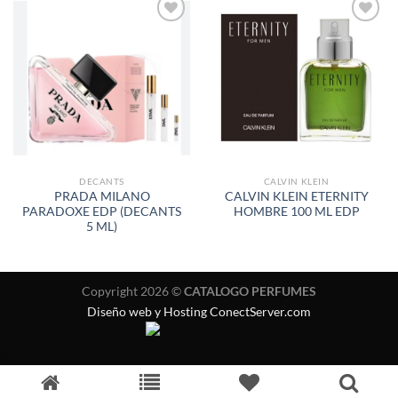
AÑADIR
AÑADIR
A LA
A LA
LISTA
LISTA
DE
DE
DESEOS
DESEOS
DECANTS
CALVIN KLEIN
PRADA MILANO
CALVIN KLEIN ETERNITY
PARADOXE EDP (DECANTS
HOMBRE 100 ML EDP
5 ML)
Copyright 2026 ©
CATALOGO PERFUMES
Diseño web y Hosting ConectServer.com