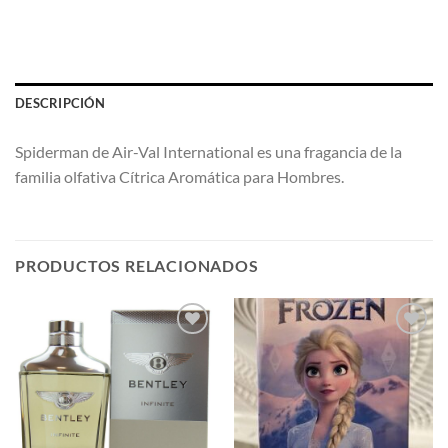
DESCRIPCIÓN
Spiderman de Air-Val International es una fragancia de la
familia olfativa Cítrica Aromática para Hombres.
PRODUCTOS RELACIONADOS
AÑADIR
AÑADIR
A LA
A LA
LISTA
LISTA
DE
DE
DESEOS
DESEOS