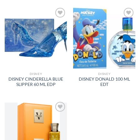
AÑADIR
AÑADIR
A LA
A LA
LISTA
LISTA
DE
DE
DESEOS
DESEOS
DISNEY
DISNEY
DISNEY CINDERELLA BLUE
DISNEY DONALD 100 ML
SLIPPER 60 ML EDP
EDT
AÑADIR
A LA
LISTA
DE
DESEOS