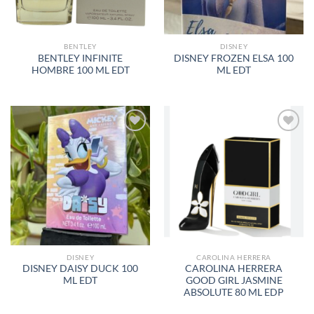
BENTLEY
DISNEY
BENTLEY INFINITE
DISNEY FROZEN ELSA 100
HOMBRE 100 ML EDT
ML EDT
AÑADIR
AÑADIR
A LA
A LA
LISTA
LISTA
DE
DE
DESEOS
DESEOS
DISNEY
CAROLINA HERRERA
DISNEY DAISY DUCK 100
CAROLINA HERRERA
ML EDT
GOOD GIRL JASMINE
ABSOLUTE 80 ML EDP