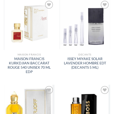
AÑADIR
AÑADIR
A LA
A LA
LISTA
LISTA
DE
DE
DESEOS
DESEOS
MAISON FRANCIS
DECANTS
MAISON FRANCIS
ISSEY MIYAKE SOLAR
KURKDJIAN BACCARAT
LAVENDER HOMBRE EDT
ROUGE 540 UNISEX 70 ML
(DECANTS 5 ML)
EDP
AÑADIR
AÑADIR
A LA
A LA
LISTA
LISTA
DE
DE