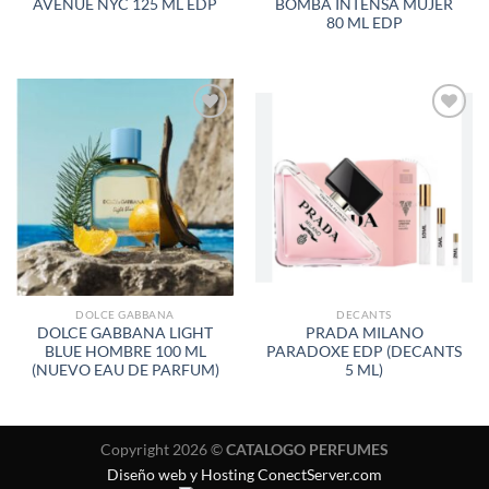
AVENUE NYC 125 ML EDP
BOMBA INTENSA MUJER
80 ML EDP
AÑADIR
AÑADIR
A LA
A LA
LISTA
LISTA
DE
DE
DESEOS
DESEOS
DOLCE GABBANA
DECANTS
DOLCE GABBANA LIGHT
PRADA MILANO
BLUE HOMBRE 100 ML
PARADOXE EDP (DECANTS
(NUEVO EAU DE PARFUM)
5 ML)
Copyright 2026 ©
CATALOGO PERFUMES
Diseño web y Hosting ConectServer.com