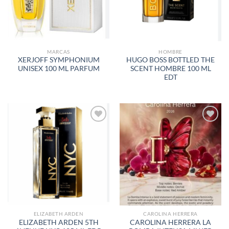
DESEOS
DESEOS
MARCAS
HOMBRE
XERJOFF SYMPHONIUM
HUGO BOSS BOTTLED THE
UNISEX 100 ML PARFUM
SCENT HOMBRE 100 ML
EDT
AÑADIR
AÑADIR
A LA
A LA
LISTA
LISTA
DE
DE
DESEOS
DESEOS
ELIZABETH ARDEN
CAROLINA HERRERA
ELIZABETH ARDEN 5TH
CAROLINA HERRERA LA