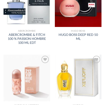
LISTA
LISTA
DE
DE
DESEOS
DESEOS
ABERCROMBIE
HUGO BOSS
ABERCROMBIE & FITCH
HUGO BOSS DEEP RED 50
100 % PASSION HOMBRE
ML
100 ML EDT
AÑADIR
AÑADIR
A LA
A LA
LISTA
LISTA
DE
DE
DESEOS
DESEOS