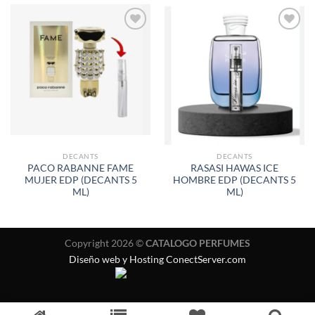
AÑADIR
AÑADIR
A LA
A LA
LISTA
LISTA
DE
DE
DESEOS
DESEOS
DECANTS
DECANTS
PACO RABANNE FAME
RASASI HAWAS ICE
MUJER EDP (DECANTS 5
HOMBRE EDP (DECANTS 5
ML)
ML)
Copyright 2026 ©
CATALOGO PERFUMES
Diseño web y Hosting ConectServer.com