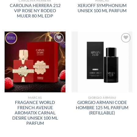
CAROLINA HERRERA
MARCAS
CAROLINA HERRERA 212
XERJOFF SYMPHONIUM
VIP ROSE NY RODEO
UNISEX 100 ML PARFUM
MUJER 80 ML EDP
AÑADIR
AÑADIR
A LA
A LA
LISTA
LISTA
DE
DE
DESEOS
DESEOS
MARCAS
GIORGIO ARMANI
FRAGANCE WORLD
GIORGIO ARMANI CODE
FRENCH AVENUE
HOMBRE 125 ML PARFUM
AROMATIX CARNAL
(REFILLABLE)
DESIRE UNISEX 100 ML
PARFUM