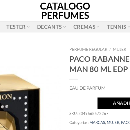
CATALOGO
PERFUMES
TESTER
DECANTS
CREMAS
TENNIS
PERFUME REGULAR
/
MUJER
PACO RABANNE 
AÑADIR
MAN 80 ML EDP
A LA
LISTA
DE
EAU DE PARFUM
DESEOS
AÑADIR
SKU:
3349668572267
Categorías:
MARCAS
,
MUJER
,
PAC