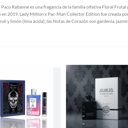
Paco Rabanne es una fragancia de la familia olfativa Floral Frutal
ó en 2019. Lady Million x Pac-Man Collector Edition fue creada p
oli y limón (lima ácida); las Notas de Corazón son gardenia, jazmín
S
AÑADIR
AÑADI
A LA
A LA
LISTA
LISTA
DE
DE
DESEOS
DESEO