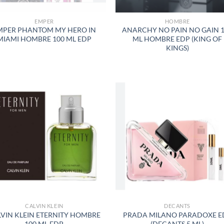
EMPER
HOMBRE
MPER PHANTOM MY HERO IN
ANARCHY NO PAIN NO GAIN 
MIAMI HOMBRE 100 ML EDP
ML HOMBRE EDP (KING OF
KINGS)
AÑADIR
AÑADI
A LA
A LA
LISTA
LISTA
DE
DE
DESEOS
DESEO
CALVIN KLEIN
DECANTS
VIN KLEIN ETERNITY HOMBRE
PRADA MILANO PARADOXE E
100 ML EDP
(DECANTS 5 ML)