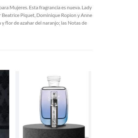
 para Mujeres. Esta fragrancia es nueva. Lady
or Beatrice Piquet, Dominique Ropion y Anne
 y flor de azahar del naranjo; las Notas de
R
AÑADIR
A LA
LISTA
DE
S
DESEOS