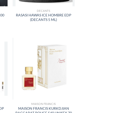
DECANTS
100
RASASI HAWAS ICE HOMBRE EDP
(DECANTS 5 ML)
R
AÑADIR
A LA
LISTA
DE
S
DESEOS
MAISON FRANCIS
DP
MAISON FRANCIS KURKDJIAN
BACCARAT ROUGE 540 UNISEX 70