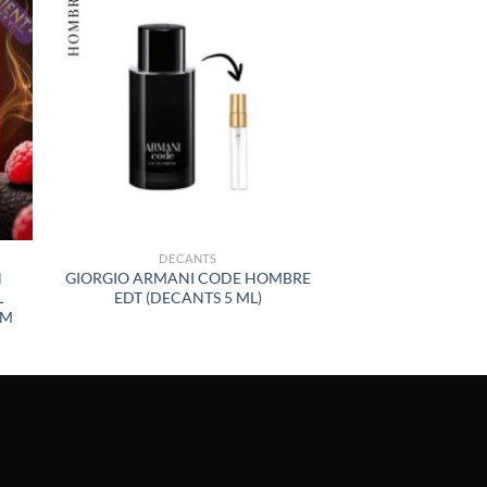
R
AÑADIR
A LA
LISTA
DE
S
DESEOS
DECANTS
H
GIORGIO ARMANI CODE HOMBRE
L
EDT (DECANTS 5 ML)
UM