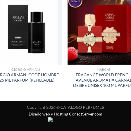
AÑADIR
AÑADI
A LA
A LA
LISTA
LISTA
DE
DE
DESEOS
DESEO
GIORGIO ARMANI
MARCAS
ORGIO ARMANI CODE HOMBRE
FRAGANCE WORLD FRENC
25 ML PARFUM (REFILLABLE)
AVENUE AROMATIX CARNA
DESIRE UNISEX 100 ML PARF
Copyright 2026 ©
CATALOGO PERFUMES
Diseño web y Hosting ConectServer.com