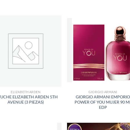
S
AÑADIR
AÑADI
A LA
A LA
LISTA
LISTA
DE
DE
DESEOS
DESEO
ELIZABETH ARDEN
GIORGIO ARMANI
TUCHE ELIZABETH ARDEN 5TH
GIORGIO ARMANI EMPORI
AVENUE (3 PIEZAS)
POWER OF YOU MUJER 90 M
EDP