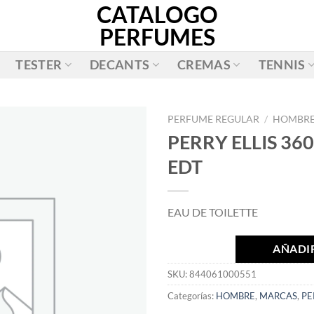
CATALOGO
PERFUMES
TESTER
DECANTS
CREMAS
TENNIS
PERFUME REGULAR
/
HOMBR
PERRY ELLIS 36
AÑADIR
EDT
A LA
LISTA
DE
EAU DE TOILETTE
DESEOS
AÑADIR
SKU:
844061000551
Categorías:
HOMBRE
,
MARCAS
,
PE