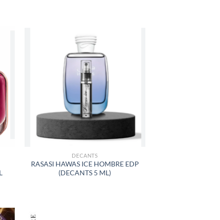
R
AÑADIR
A LA
LISTA
DE
S
DESEOS
DECANTS
O
RASASI HAWAS ICE HOMBRE EDP
L
(DECANTS 5 ML)