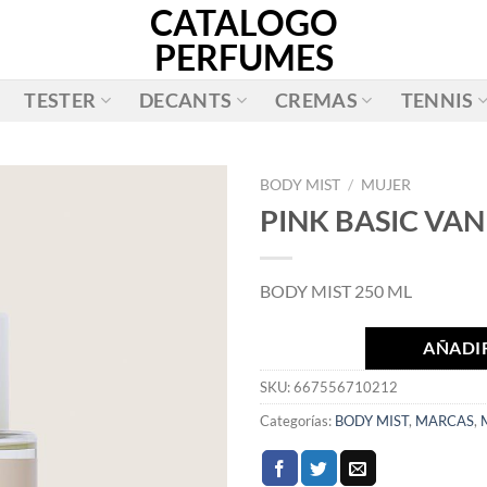
CATALOGO
PERFUMES
TESTER
DECANTS
CREMAS
TENNIS
BODY MIST
/
MUJER
PINK BASIC VAN
AÑADIR
A LA
BODY MIST 250 ML
LISTA
DE
DESEOS
AÑADIR
SKU:
667556710212
Categorías:
BODY MIST
,
MARCAS
,