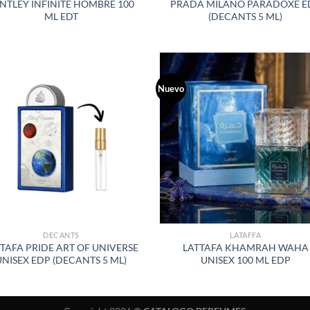
NTLEY INFINITE HOMBRE 100
PRADA MILANO PARADOXE E
ML EDT
(DECANTS 5 ML)
Nuevo
AÑADIR
AÑADI
A LA
A LA
LISTA
LISTA
DE
DE
DESEOS
DESEO
DECANTS
LATAFFA
TAFA PRIDE ART OF UNIVERSE
LATTAFA KHAMRAH WAHA
UNISEX EDP (DECANTS 5 ML)
UNISEX 100 ML EDP