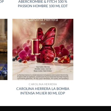
DP
ABERCROMBIE & FITCH 100 %
PASSION HOMBRE 100 ML EDT
R
AÑADIR
A LA
LISTA
DE
S
DESEOS
CAROLINA HERRERA
CAROLINA HERRERA LA BOMBA
INTENSA MUJER 80 ML EDP