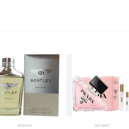
S
AÑADIR
AÑADI
A LA
A LA
LISTA
LISTA
DE
DE
DESEOS
DESEO
BENTLEY
DECANTS