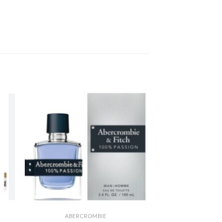
R
AÑADIR
A LA
LISTA
DE
S
DESEOS
ABERCROMBIE