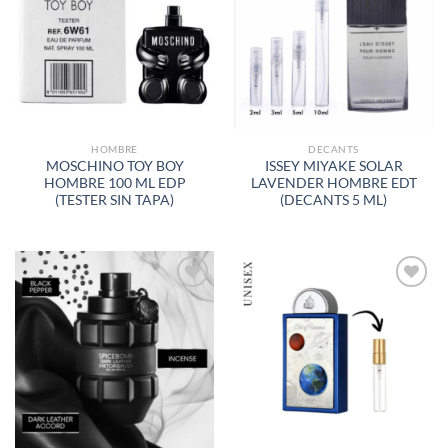
A LA
A LA
LISTA
LISTA
DE
DE
DESEOS
DESEOS
HOMBRE
DECANTS
MOSCHINO TOY BOY
ISSEY MIYAKE SOLAR
HOMBRE 100 ML EDP
LAVENDER HOMBRE EDT
(TESTER SIN TAPA)
(DECANTS 5 ML)
AÑADIR
AÑADIR
A LA
A LA
LISTA
LISTA
DE
DE
DESEOS
DESEOS