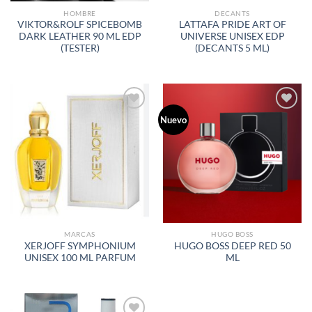
HOMBRE
DECANTS
VIKTOR&ROLF SPICEBOMB
LATTAFA PRIDE ART OF
DARK LEATHER 90 ML EDP
UNIVERSE UNISEX EDP
(TESTER)
(DECANTS 5 ML)
Nuevo
AÑADIR
AÑADIR
A LA
A LA
LISTA
LISTA
DE
DE
DESEOS
DESEOS
MARCAS
HUGO BOSS
XERJOFF SYMPHONIUM
HUGO BOSS DEEP RED 50
UNISEX 100 ML PARFUM
ML