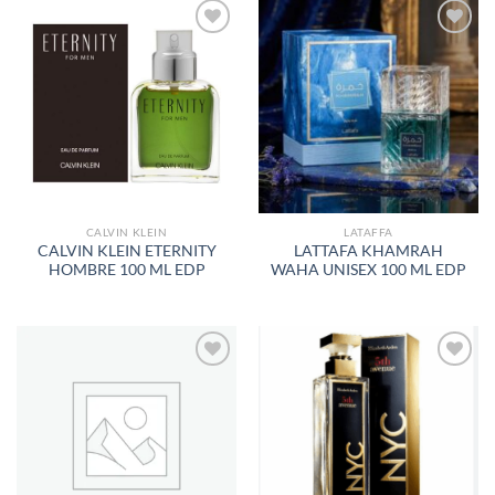
AÑADIR
AÑADIR
A LA
A LA
LISTA
LISTA
DE
DE
DESEOS
DESEOS
CALVIN KLEIN
LATAFFA
CALVIN KLEIN ETERNITY
LATTAFA KHAMRAH
HOMBRE 100 ML EDP
WAHA UNISEX 100 ML EDP
AÑADIR
AÑADIR
A LA
A LA
LISTA
LISTA
DE
DE
DESEOS
DESEOS