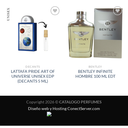
AÑADIR
AÑADIR
A LA
A LA
LISTA
LISTA
DE
DE
DESEOS
DESEOS
DECANTS
BENTLEY
LATTAFA PRIDE ART OF
BENTLEY INFINITE
UNIVERSE UNISEX EDP
HOMBRE 100 ML EDT
(DECANTS 5 ML)
Copyright 2026 ©
CATALOGO PERFUMES
Diseño web y Hosting ConectServer.com