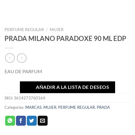
PERFUME REGULAR
/
MUJER
PRADA MILANO PARADOXE 90 ML EDP
EAU DE PARFUM
AÑADIR A LA LISTA DE DESEOS
SKU:
3614273760164
Categorías:
MARCAS
,
MUJER
,
PERFUME REGULAR
,
PRADA