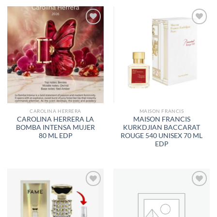
AÑADIR
AÑADIR
A LA
A LA
LISTA
LISTA
DE
DE
DESEOS
DESEOS
CAROLINA HERRERA
MAISON FRANCIS
CAROLINA HERRERA LA
MAISON FRANCIS
BOMBA INTENSA MUJER
KURKDJIAN BACCARAT
80 ML EDP
ROUGE 540 UNISEX 70 ML
EDP
AÑADIR
AÑADIR
A LA
A LA
LISTA
LISTA