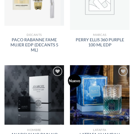
DE
DE
DESEOS
DESEOS
DECANTS
MARCAS
PACO RABANNE FAME
PERRY ELLIS 360 PURPLE
MUJER EDP (DECANTS 5
100 ML EDP
ML)
Nuevo
AÑADIR
AÑADIR
A LA
A LA
LISTA
LISTA
DE
DE
DESEOS
DESEOS
HOMBRE
LATAFFA