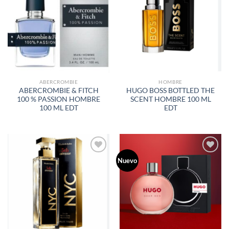
A LA
A LA
LISTA
LISTA
DE
DE
DESEOS
DESEOS
ABERCROMBIE
HOMBRE
ABERCROMBIE & FITCH
HUGO BOSS BOTTLED THE
100 % PASSION HOMBRE
SCENT HOMBRE 100 ML
100 ML EDT
EDT
Nuevo
AÑADIR
AÑADIR
A LA
A LA
LISTA
LISTA
DE
DE
DESEOS
DESEOS