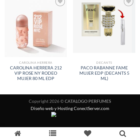
AÑADIR
AÑADIR
A LA
A LA
LISTA
LISTA
DE
DE
DESEOS
DESEOS
CAROLINA HERRERA
DECANTS
CAROLINA HERRERA 212
PACO RABANNE FAME
VIP ROSE NY RODEO
MUJER EDP (DECANTS 5
MUJER 80 ML EDP
ML)
Copyright 2026 ©
CATALOGO PERFUMES
Diseño web y Hosting ConectServer.com