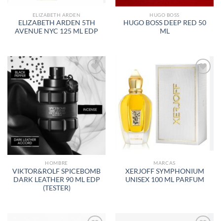
ELIZABETH ARDEN
HUGO BOSS
ELIZABETH ARDEN 5TH
HUGO BOSS DEEP RED 50
AVENUE NYC 125 ML EDP
ML
AÑADIR
AÑADIR
A LA
A LA
LISTA
LISTA
DE
DE
DESEOS
DESEOS
HOMBRE
MARCAS
VIKTOR&ROLF SPICEBOMB
XERJOFF SYMPHONIUM
DARK LEATHER 90 ML EDP
UNISEX 100 ML PARFUM
(TESTER)