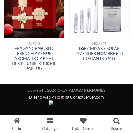
LISTA
LISTA
DE
DE
DESEOS
DESEOS
MARCAS
DECANTS
FRAGANCE WORLD
ISSEY MIYAKE SOLAR
FRENCH AVENUE
LAVENDER HOMBRE EDT
AROMATIX CARNAL
(DECANTS 5 ML)
DESIRE UNISEX 100 ML
PARFUM
Copyright 2026 ©
CATALOGO PERFUMES
Diseño web y Hosting ConectServer.com
Inicio
Catalogo
Lista Deseos
Buscar