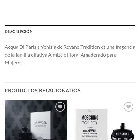
DESCRIPCIÓN
Acqua Di Parisis Venizia de Reyane Tradition es una fragancia
de la familia olfativa Almizcle Floral Amaderado para
Mujeres.
PRODUCTOS RELACIONADOS
AÑADIR
AÑADIR
A LA
A LA
LISTA
LISTA
DE
DE
DESEOS
DESEOS