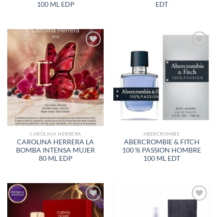
100 ML EDP
EDT
AÑADIR
AÑADIR
A LA
A LA
LISTA
LISTA
DE
DE
DESEOS
DESEOS
CAROLINA HERRERA
ABERCROMBIE
CAROLINA HERRERA LA
ABERCROMBIE & FITCH
BOMBA INTENSA MUJER
100 % PASSION HOMBRE
80 ML EDP
100 ML EDT
AÑADIR
AÑADIR
A LA
A LA