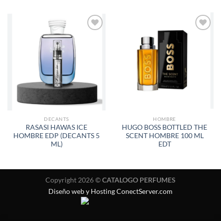
AÑADIR
AÑADIR
A LA
A LA
LISTA
LISTA
DE
DE
DESEOS
DESEOS
DECANTS
HOMBRE
RASASI HAWAS ICE
HUGO BOSS BOTTLED THE
HOMBRE EDP (DECANTS 5
SCENT HOMBRE 100 ML
ML)
EDT
Copyright 2026 ©
CATALOGO PERFUMES
Diseño web y Hosting ConectServer.com