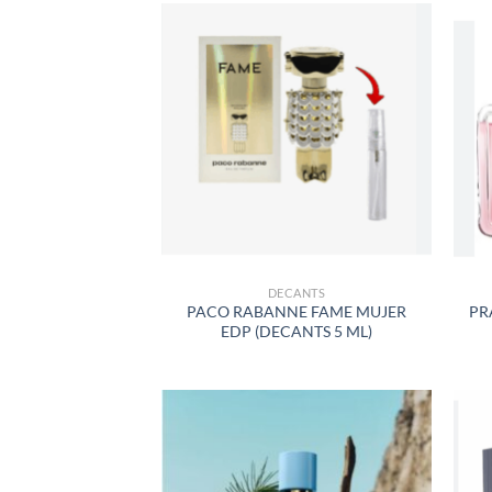
AÑADIR
A LA
LISTA
DE
DESEOS
DECANTS
PACO RABANNE FAME MUJER
PR
EDP (DECANTS 5 ML)
AÑADIR
A LA
LISTA