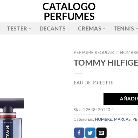
CATALOGO
PERFUMES
TESTER
DECANTS
CREMAS
TENNIS
PERFUME REGULAR
/
HOMBR
TOMMY HILFIGE
AÑADIR
A LA
EAU DE TOILETTE
LISTA
DE
DESEOS
AÑADIR
SKU:
22548420140-1
Categorías:
HOMBRE
,
MARCAS
,
PE