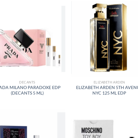
AÑADIR
AÑADI
A LA
A LA
LISTA
LISTA
DE
DE
DESEOS
DESEO
DECANTS
ELIZABETH ARDEN
ADA MILANO PARADOXE EDP
ELIZABETH ARDEN 5TH AVEN
(DECANTS 5 ML)
NYC 125 ML EDP
AÑADIR
AÑADI
A LA
A LA
LISTA
LISTA