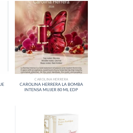
R
AÑADIR
A LA
LISTA
DE
S
DESEOS
CAROLINA HERRERA
UE
CAROLINA HERRERA LA BOMBA
INTENSA MUJER 80 ML EDP
R
AÑADIR
A LA
LISTA